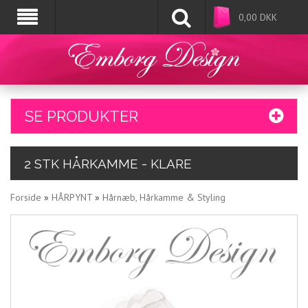
0,00
DKK
SE PRODUKTER
2 STK HÅRKAMME - KLARE
Forside
»
HÅRPYNT
»
Hårnæb, Hårkamme & Styling