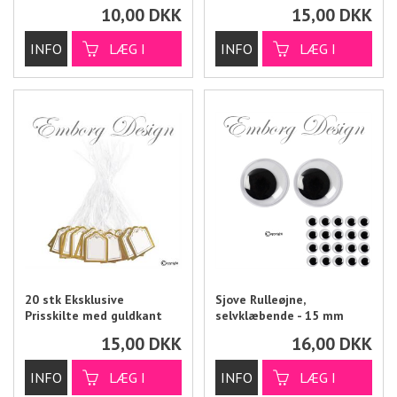
10,00
DKK
15,00
DKK
20 stk Eksklusive
Sjove Rulleøjne,
Prisskilte med guldkant
selvklæbende - 15 mm
15,00
DKK
16,00
DKK