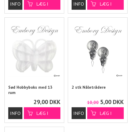
Sød Hobbyboks med 13
2 stk Nåletrådere
rum
29,00
DKK
5,00
DKK
10,00