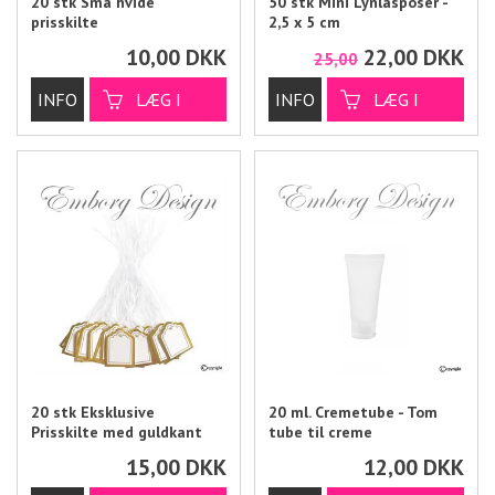
20 stk Små hvide
50 stk Mini Lynlåsposer -
prisskilte
2,5 x 5 cm
10,00
DKK
22,00
DKK
25,00
20 stk Eksklusive
20 ml. Cremetube - Tom
Prisskilte med guldkant
tube til creme
15,00
DKK
12,00
DKK