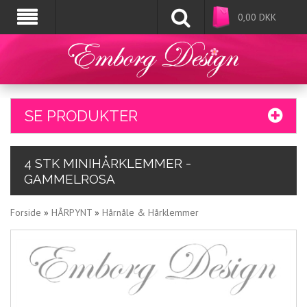
0,00
DKK
SE PRODUKTER
4 STK MINIHÅRKLEMMER -
GAMMELROSA
Forside
»
HÅRPYNT
»
Hårnåle & Hårklemmer