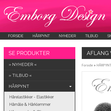
FORSIDE
HÅRPYNT
NYHEDER
TILBUD
S
SE PRODUKTER
AFLANG 
» NYHEDER «
Forside
»
HÅRPYN
» TILBUD «
HÅRPYNT
Hårelastikker - Elastikker
Hårnåle & Hårklemmer