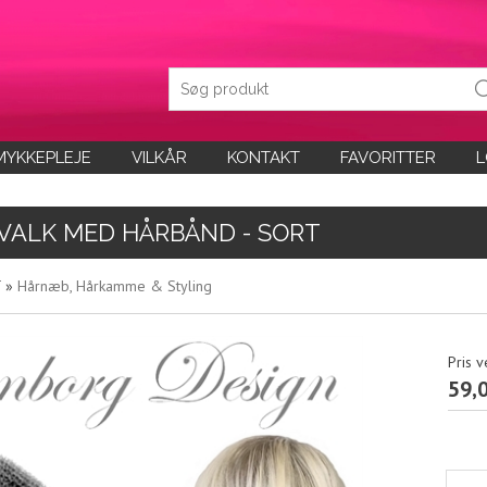
MYKKEPLEJE
VILKÅR
KONTAKT
FAVORITTER
L
VALK MED HÅRBÅND - SORT
T
»
Hårnæb, Hårkamme & Styling
Pris v
59,