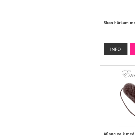
Skøn hårkam m
Aflang valk me