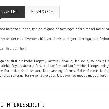
ODUKTET
SPØRG OS
med hårbånd til flotte, fyldige chignon-opsætninger, denne model måler ca.
ønsker det med alverdens hårpynt, blomster, sløjfer eller lignende, Emborg
E - find dem her!
 har alt til din knold! Hårpynt, Hårvalk, Hårvalke, Hår Donut, Doughnut, Elas
udehår, Bryllupsfrisurer, Frisure til Konfirmand, Konfirmation, Håropsætninger
ure, Bun maker, Knold shaper, Håropsætning, Hårkunst, Ballet, Ballerinaknold,
Spiraler, Ballerina, Hårskruer, Gaveidéer, Julegaver, og meget, meget mere i 
U INTERESSERET I: