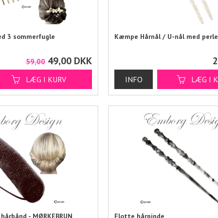
ed 3 sommerfugle
Kæmpe Hårnål / U-nål med perl
49,00
DKK
2
59,00
d hårbånd - MØRKEBRUN
Flotte hårpinde