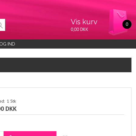
Vis kurv
0
0,00 DKK
OG IND
ed:
1
Stk
00 DKK