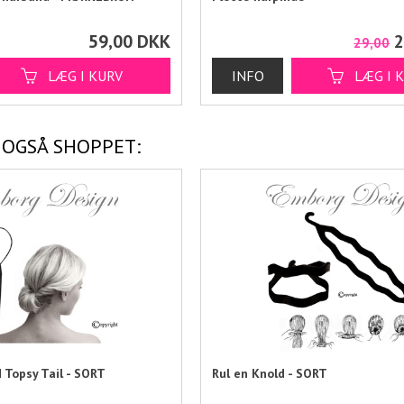
59,00
DKK
2
29,00
 OGSÅ SHOPPET:
 Topsy Tail - SORT
Rul en Knold - SORT