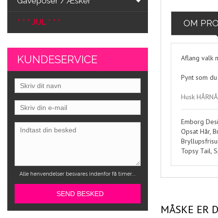
Gaveposer / Æsker
* * * JUL * * *
OM PR
KUNDESERVICE
Aflang valk 
Pynt som du 
Husk HÅRNÅL
Emborg Design
Opsat Hår, Br
Bryllupsfris
Topsy Tail, 
Alle henvendelser besvares indenfor få timer...
MÅSKE ER D