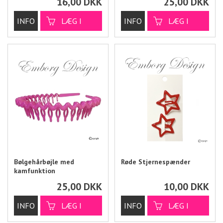
16,00
DKK
25,00
DKK
Bølgehårbøjle med
Røde Stjernespænder
kamfunktion
25,00
DKK
10,00
DKK