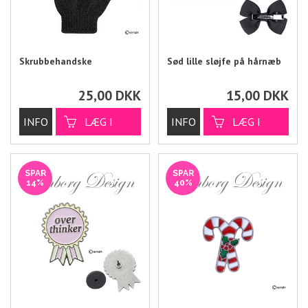
Skrubbehandske
Sød lille sløjfe på hårnæb
25,00
DKK
15,00
DKK
SPAR
SPAR
14%
40%