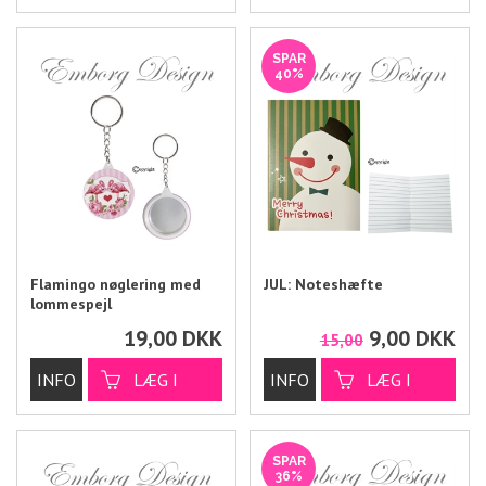
SPAR
40%
Flamingo nøglering med
JUL: Noteshæfte
lommespejl
19,00
DKK
9,00
DKK
15,00
SPAR
36%