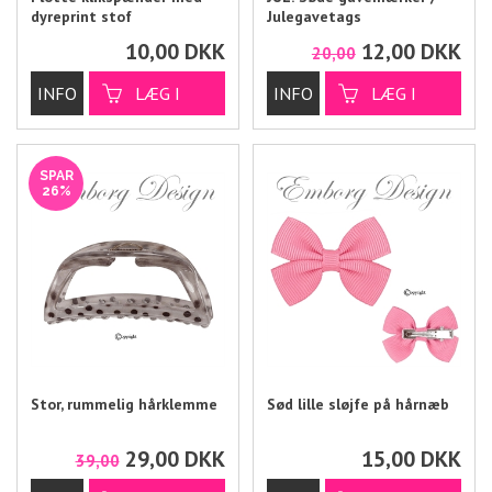
dyreprint stof
Julegavetags
10,00
DKK
12,00
DKK
20,00
SPAR
26%
Stor, rummelig hårklemme
Sød lille sløjfe på hårnæb
29,00
DKK
15,00
DKK
39,00