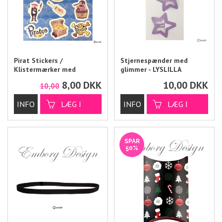
Pirat Stickers /
Stjernespænder med
Klistermærker med
glimmer - LYSLILLA
pirattema
8,00
DKK
10,00
DKK
10,00
SPAR
50%