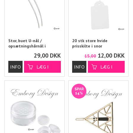
Stor, buet U-nål /
20 stk store hvide
opsætningshårnål i
prisskilte i snor
sølvmetal, 10 cm
29,00
DKK
12,00
DKK
15,00
SPAR
14%