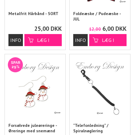
Metalfrit Hårbånd - SORT
Foldeæske / Pudeæske -
JUL
25,00
DKK
6,00
DKK
12,00
SPAR
29%
Forsølvede juleøreringe -
"Telefonledning" /
Øreringe med snemænd
Spiralnøglering