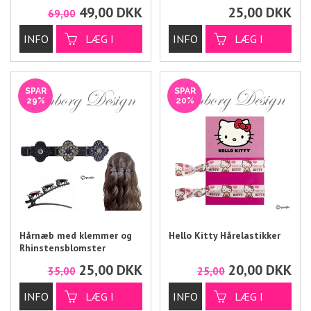
49,00
DKK
25,00
DKK
69,00
SPAR
SPAR
29%
20%
Hårnæb med klemmer og
Hello Kitty Hårelastikker
Rhinstensblomster
25,00
DKK
20,00
DKK
35,00
25,00