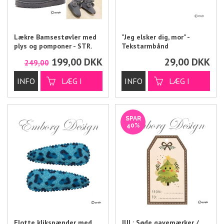
Lækre Bamsestøvler med
"Jeg elsker dig, mor" -
plys og pomponer - STR.
Tekstarmbånd
38/39
199,00
DKK
29,00
DKK
249,00
SPAR
40%
Flotte klikspænder med
JUL: Søde gavemærker /