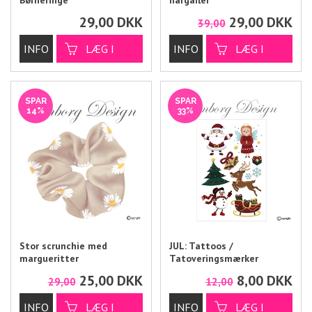
Børneringe
hårgafler
29,00
DKK
29,00
DKK
39,00
SPAR
SPAR
14%
33%
Stor scrunchie med
JUL: Tattoos /
margueritter
Tatoveringsmærker
25,00
DKK
8,00
DKK
29,00
12,00