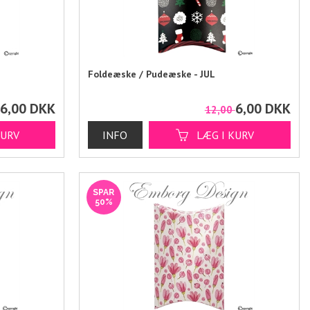
Foldeæske / Pudeæske - JUL
6,00
DKK
6,00
DKK
0
12,00
SPAR
50%