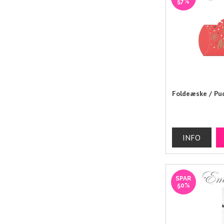
57%
Foldeæske / Pu
SPAR
50%