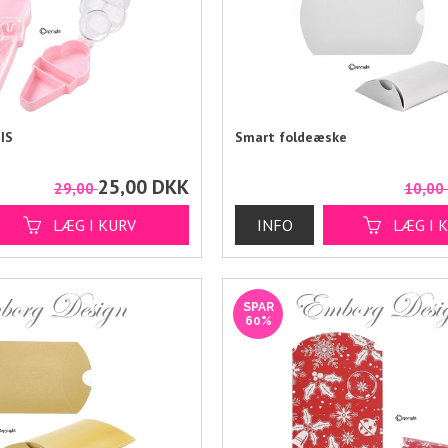
IS
Smart foldeæske
25,00
DKK
29,00
10,0
SPAR
60%