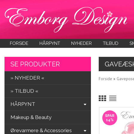
FORSIDE
HÅRPYNT
NYHEDER
TILBUD
S
SE PRODUKTER
GAVEÆS
» NYHEDER «
Forside
»
Gavepose
» TILBUD «
HÅRPYNT
SPAR
Makeup & Beauty
14%
Ørevarmere & Accessories