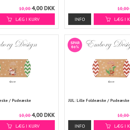
4,00
DKK
10,00
10,0
SPAR
60%
eæske / Pudeæske
JUL: Lille Foldeæske / Pudeæske
4,00
DKK
10,00
10,0