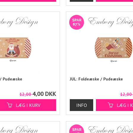
SPAR
67%
 / Pudeæske
JUL: Foldeæske / Pudeæske
4,00
DKK
12,00
12,0
SPAR