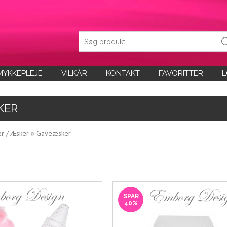
MYKKEPLEJE
VILKÅR
KONTAKT
FAVORITTER
L
KER
r / Æsker
»
Gaveæsker
SPAR
40%