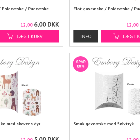
/ Foldeæske / Pudeæske
Flot gaveæske / Foldeæske / P
6,00
DKK
12,00
12,0
SPAR
58%
ske med skovens dyr
Smuk gaveæske med Sølvtryk
5,00
DKK
12,00
12,0