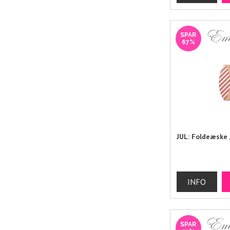
SPAR
67%
JUL: Foldeæske
SPAR