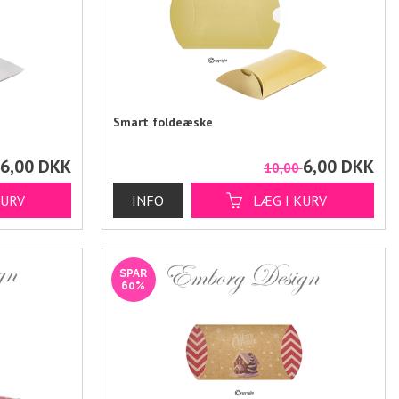
Smart foldeæske
6,00
DKK
6,00
DKK
0
10,00
SPAR
60%