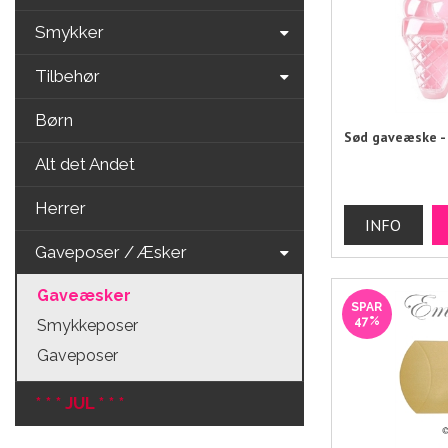
Smykker
Tilbehør
Børn
Sød gaveæske - 
Alt det Andet
Herrer
Gaveposer / Æsker
Gaveæsker
SPAR
47%
Smykkeposer
Gaveposer
* * * JUL * * *