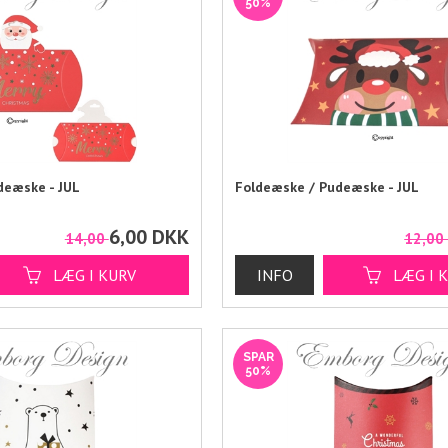
50%
deæske - JUL
Foldeæske / Pudeæske - JUL
6,00
DKK
14,00
12,0
SPAR
50%