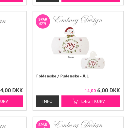
SPAR
57%
Foldeæske / Pudeæske - JUL
4,00
DKK
6,00
DKK
0
14,00
SPAR