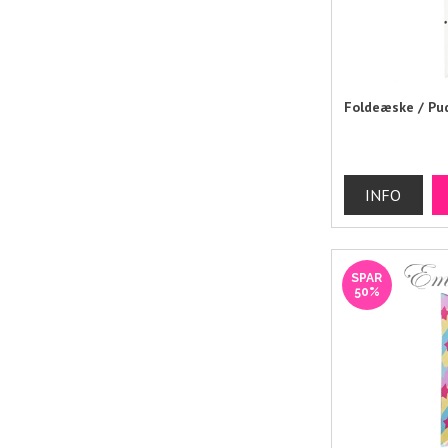
Foldeæske / Pu
SPAR
50%