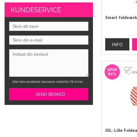
KUNDESERVICE
Smart foldeæs
SPAR
60%
Alle henvendelser besvares indenfor få timer...
JUL: Lille Fold