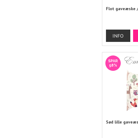
Flot gaveæske 
SPAR
58%
Sød lille gaveæ