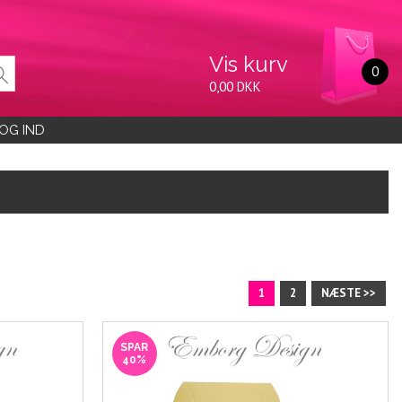
Vis kurv
0
0,00 DKK
OG IND
1
2
NÆSTE >>
SPAR
40%