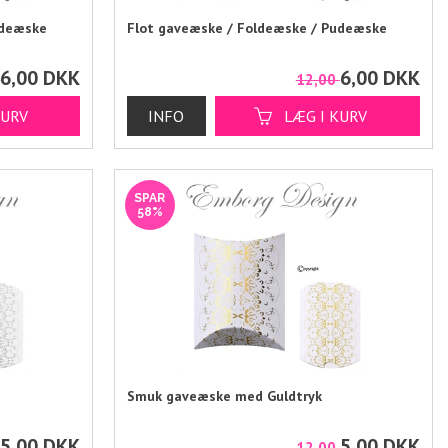
udeæske
Flot gaveæske / Foldeæske / Pudeæske
6,00
DKK
6,00
DKK
0
12,00
SPAR
58%
Smuk gaveæske med Guldtryk
5,00
DKK
5,00
DKK
0
12,00