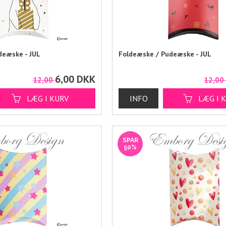
deæske - JUL
Foldeæske / Pudeæske - JUL
6,00
DKK
12,00
12,0
SPAR
50%