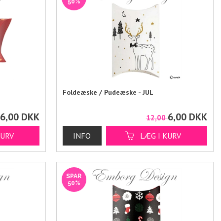
50%
Foldeæske / Pudeæske - JUL
6,00
DKK
6,00
DKK
0
12,00
SPAR
50%