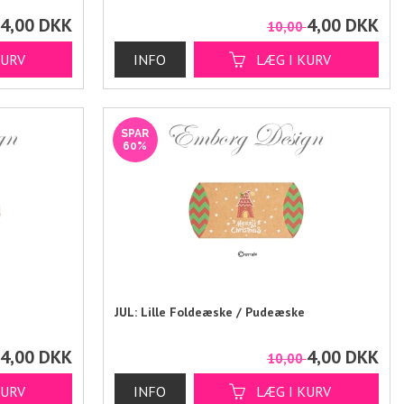
4,00
DKK
4,00
DKK
0
10,00
SPAR
60%
JUL: Lille Foldeæske / Pudeæske
4,00
DKK
4,00
DKK
0
10,00