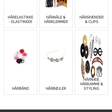
HÅRELASTIKKER
HÅRNÅLE &
HÅRSPÆNDER
- ELASTIKKER
HÅRKLEMMER
& CLIPS
HÅRNÆB,
HÅRKAMME &
HÅRBÅND
HÅRBØJLER
STYLING