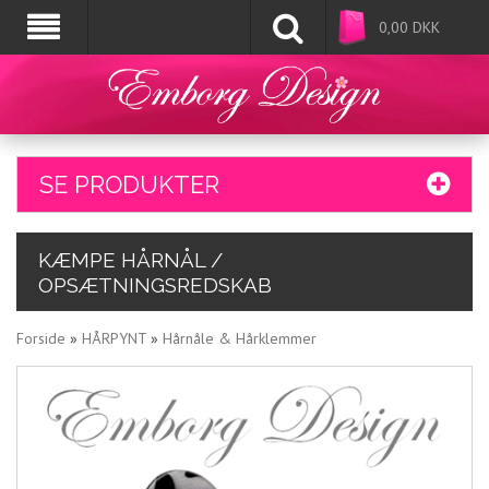
0,00
DKK
SE PRODUKTER
KÆMPE HÅRNÅL /
OPSÆTNINGSREDSKAB
Forside
»
HÅRPYNT
»
Hårnåle & Hårklemmer