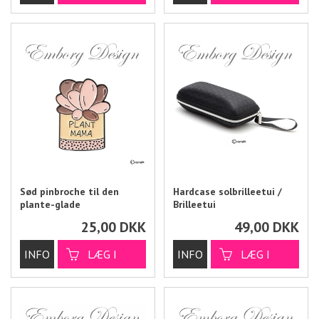
Sød pinbroche til den
Hardcase solbrilleetui /
plante-glade
Brilleetui
25,00
DKK
49,00
DKK