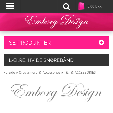
0,00
DKK
SE PRODUKTER
LÆKRE, HVIDE SNØREBÅND
Forside
»
Ørevarmere & Accessories
»
TØJ & ACCESSORIES