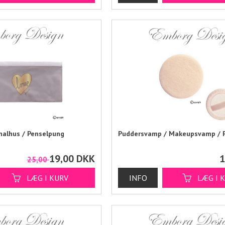
nalhus / Penselpung
Puddersvamp / Makeupsvamp / P
19,00
DKK
1
25,00