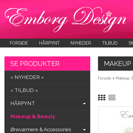
FORSIDE
HÅRPYNT
NYHEDER
TILBUD
S
SE PRODUKTER
MAKEUP 
» NYHEDER «
Forside
»
Makeup &
» TILBUD «
HÅRPYNT
Makeup & Beauty
Ørevarmere & Accessories