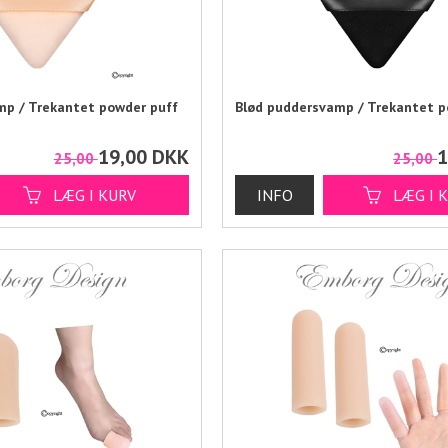
mp / Trekantet powder puff
Blød puddersvamp / Trekantet p
19,00
DKK
1
25,00
25,00