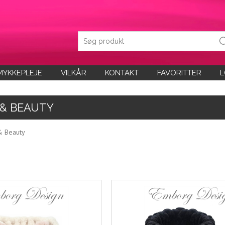
MYKKEPLEJE
VILKÅR
KONTAKT
FAVORITTER
L
& BEAUTY
 Beauty