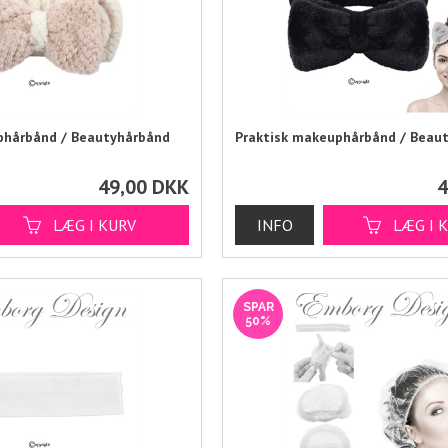
phårbånd / Beautyhårbånd
Praktisk makeuphårbånd / Beau
49,00
DKK
4
SPAR
50%