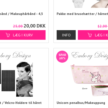
rbånd / Makeuphårbånd - 4,5
Pakke med brusehætter / hårne
20,00
DKK
25,00
12,0
SPAR
26%
 / Velcro-Holdere til håret
Unicorn penalhus/Makeuppung