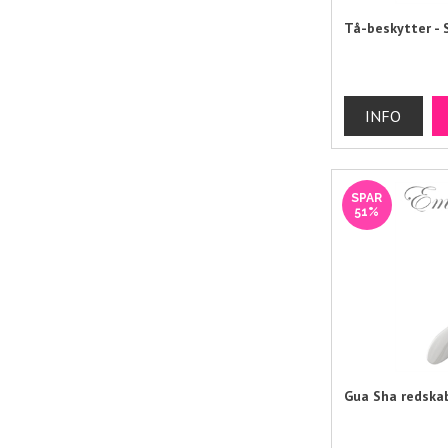
Tå-beskytter - 
SPAR
51%
Gua Sha redskab