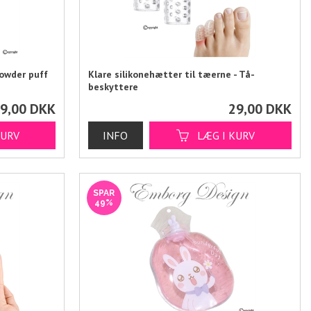
owder puff
Klare silikonehætter til tæerne - Tå-
beskyttere
9,00
DKK
29,00
DKK
SPAR
49%