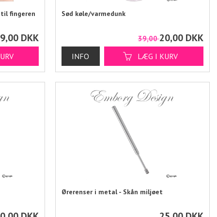
til fingeren
Sød køle/varmedunk
9,00
DKK
20,00
DKK
39,00
Ørerenser i metal - Skån miljøet
0,00
DKK
25,00
DKK