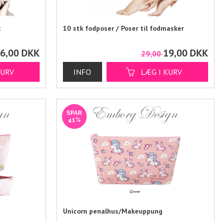
t
10 stk fodposer / Poser til fodmasker
6,00
DKK
19,00
DKK
0
29,00
SPAR
41%
Unicorn penalhus/Makeuppung