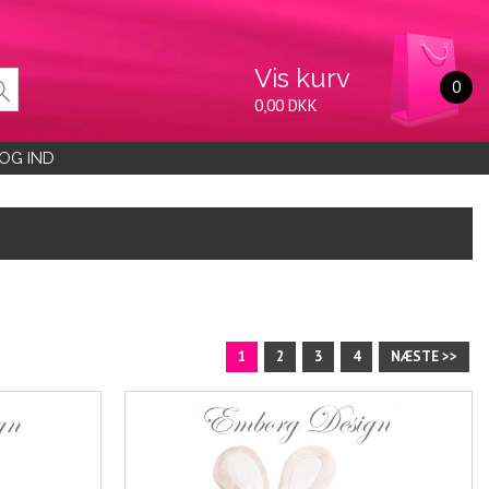
Vis kurv
0
0,00 DKK
OG IND
1
2
3
4
NÆSTE >>