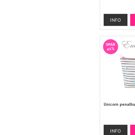
SPAR
41%
Unicorn penalh