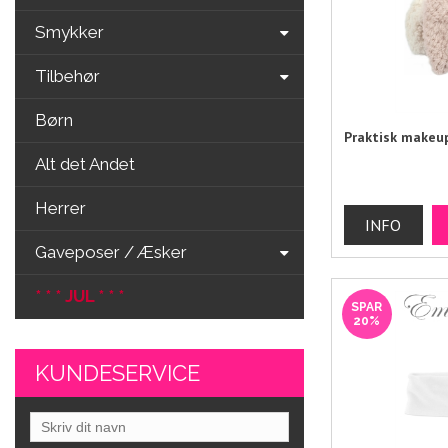
Smykker
Tilbehør
Børn
Praktisk makeu
Alt det Andet
Herrer
Gaveposer / Æsker
* * * JUL * * *
SPAR
20%
KUNDESERVICE