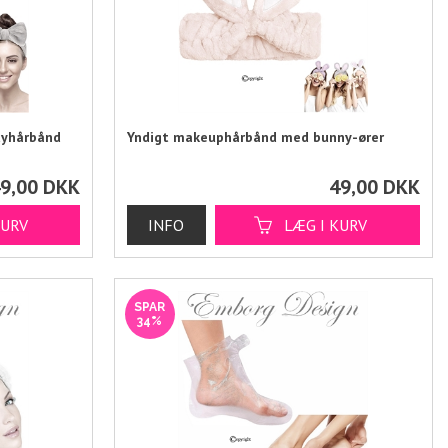
tyhårbånd
Yndigt makeuphårbånd med bunny-ører
9,00
DKK
49,00
DKK
SPAR
34%