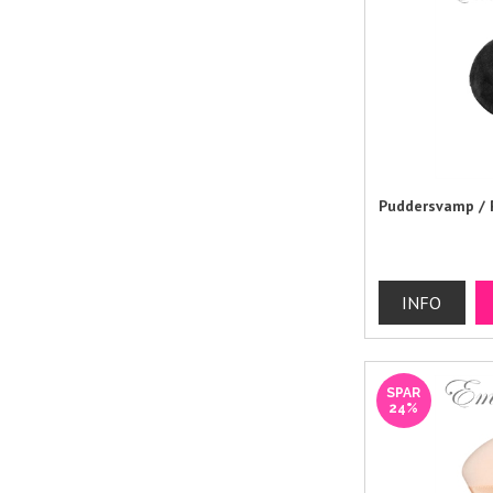
Puddersvamp / P
SPAR
24%