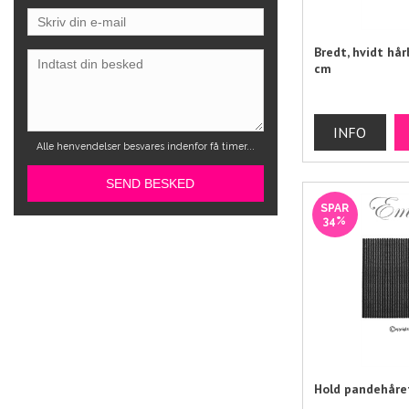
Bredt, hvidt hå
cm
Alle henvendelser besvares indenfor få timer...
SPAR
34%
Hold pandehåret