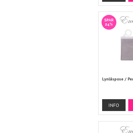
SPAR
24%
Lynlåspose / Pe