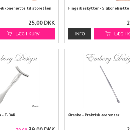
Silikonehætte til storetåen
Fingerbeskytter - Silikonehætte 
25,00
DKK
2
 - T-BAR
Øreske - Praktisk ørerenser
39,00
DKK
2
79,00