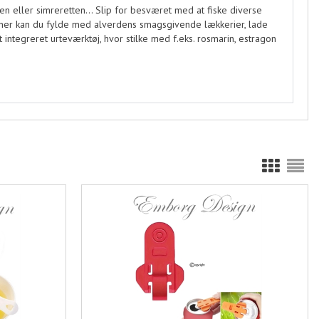
cen eller simreretten... Slip for besværet med at fiske diverse
n her kan du fylde med alverdens smagsgivende lækkerier, lade
t integreret urteværktøj, hvor stilke med f.eks. rosmarin, estragon