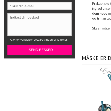
Praktisk ske
ingredienser
dem koge med
og timian le
Skeen måler 
Alle henvendelser besvares indenfor få timer...
MÅSKE ER D