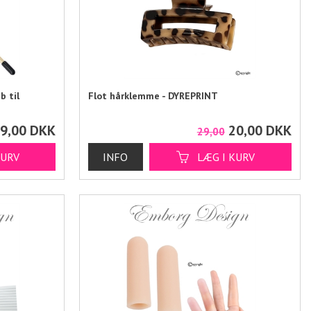
b til
Flot hårklemme - DYREPRINT
9,00
DKK
20,00
DKK
29,00