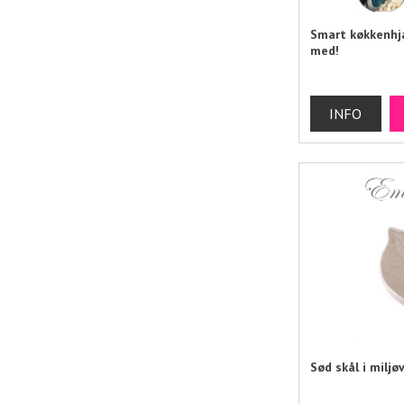
Smart køkkenhjæl
med!
Sød skål i miljø