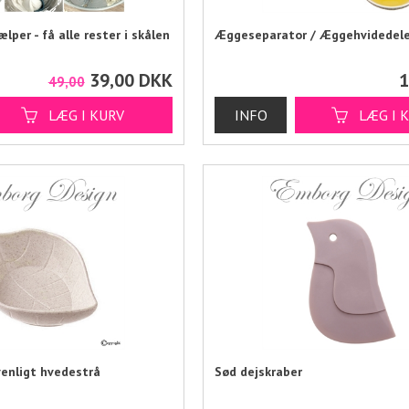
per - få alle rester i skålen
Æggeseparator / Æggehvidedele
39,00
DKK
1
49,00
venligt hvedestrå
Sød dejskraber