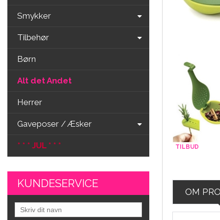
Smykker
Tilbehør
Børn
Alt det Andet
Herrer
Gaveposer / Æsker
* * * JUL * * *
KUNDESERVICE
OM PR