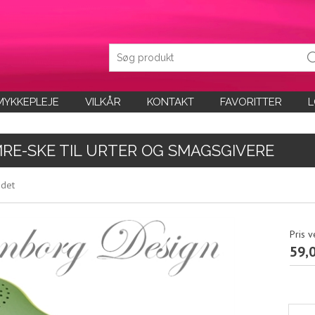
MYKKEPLEJE
VILKÅR
KONTAKT
FAVORITTER
L
MRE-SKE TIL URTER OG SMAGSGIVERE
ndet
Pris v
59,