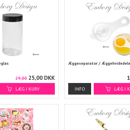
eglas
Æggeseparator / Æggehvidedele
25,00
DKK
1
29,00