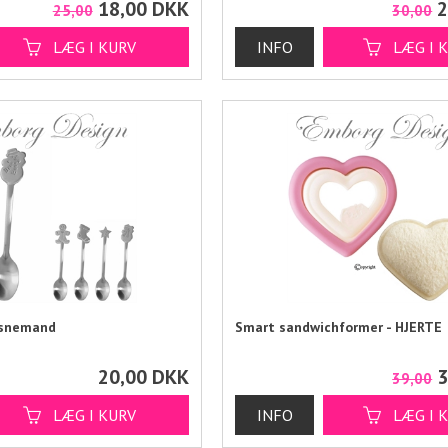
18,00
DKK
2
25,00
30,00
 snemand
Smart sandwichformer - HJERTE
20,00
DKK
3
39,00