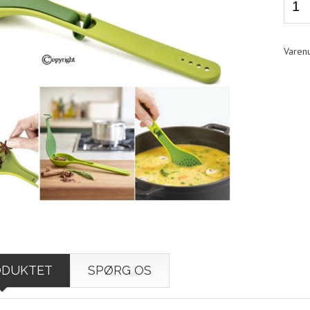
ODUKTET
SPØRG OS