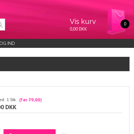
Vis kurv
0
0,00 DKK
OG IND
ed:
1
Stk
(Før
79,00
)
00 DKK