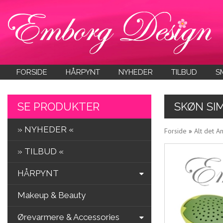
FORSIDE
HÅRPYNT
NYHEDER
TILBUD
S
SE PRODUKTER
SKØN SI
» NYHEDER «
Forside
»
Alt det A
» TILBUD «
HÅRPYNT
Makeup & Beauty
Ørevarmere & Accessories