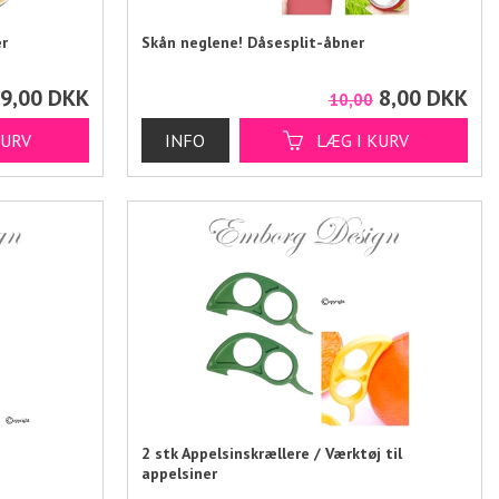
r
Skån neglene! Dåsesplit-åbner
9,00
DKK
8,00
DKK
10,00
2 stk Appelsinskrællere / Værktøj til
appelsiner