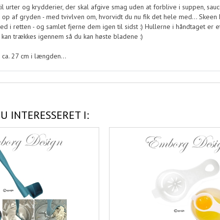
 til urter og krydderier, der skal afgive smag uden at forblive i suppen, sau
 op af gryden - med tvivlven om, hvorvidt du nu fik det hele med... Skee
 i retten - og samlet fjerne dem igen til sidst :) Hullerne i håndtaget er e
t kan trækkes igennem så du kan høste bladene :)
ca. 27 cm i længden...
U INTERESSERET I: