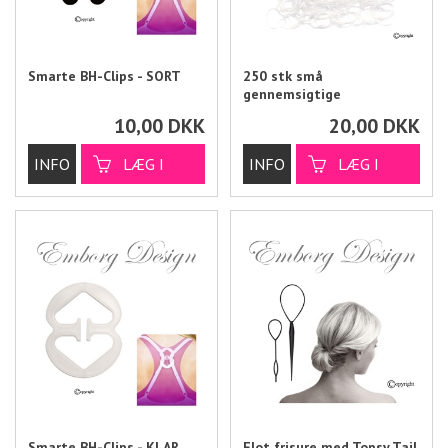
Smarte BH-Clips - SORT
250 stk små
gennemsigtige
gummielastikker - KLARE
10,00
DKK
20,00
DKK
Smarte BH-Clips - KLAR
Flot frisure med Topsy Tail