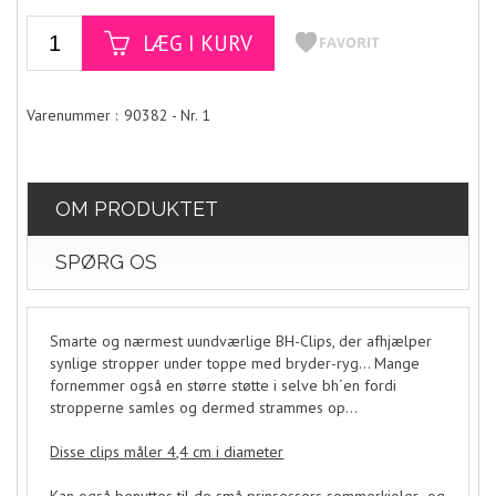
90382 - Nr. 1
OM PRODUKTET
SPØRG OS
Smarte og nærmest uundværlige BH-Clips, der afhjælper
synlige stropper under toppe med bryder-ryg... Mange
fornemmer også en større støtte i selve bh´en fordi
stropperne samles og dermed strammes op...
Disse clips måler 4,4 cm i diameter
Kan også benyttes til de små prinsessers sommerkjoler- og