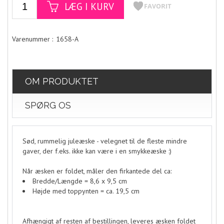
1658-A
OM PRODUKTET
SPØRG OS
Sød, rummelig juleæske - velegnet til de fleste mindre
gaver, der f.eks. ikke kan være i en smykkeæske :)
Når æsken er foldet, måler den firkantede del ca:
Bredde/Længde = 8,6 x 9,5 cm
Højde med toppynten = ca. 19,5 cm
Afhængigt af resten af bestillingen, leveres æsken foldet