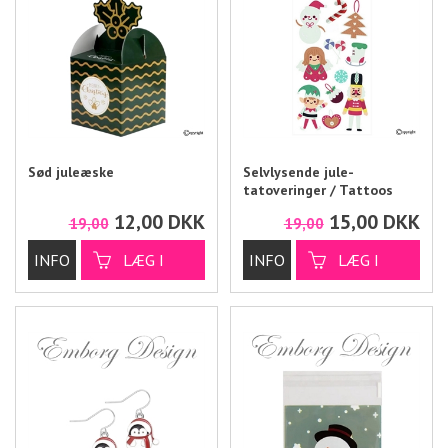
Sød juleæske
Selvlysende jule-
tatoveringer / Tattoos
12,00
DKK
15,00
DKK
19,00
19,00