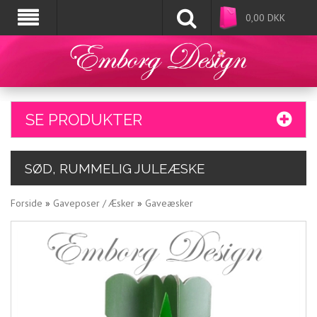
0,00
DKK
SE PRODUKTER
SØD, RUMMELIG JULEÆSKE
Forside
»
Gaveposer / Æsker
»
Gaveæsker