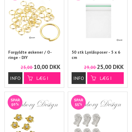
Forgyldte øskener / O-
50 stk Lynlåsposer - 5 x 6
ringe - DIY
cm
smykkematerialer 6 mm.
10,00
DKK
25,00
DKK
25,00
29,00
SPAR
SPAR
50%
55%