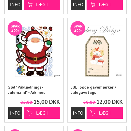
SPAR
SPAR
40%
40%
Sød "Påklædnings-
JUL: Søde gavemærker /
Julemand" - Ark med
Julegavetags
stickers
15,00
DKK
12,00
DKK
25,00
20,00