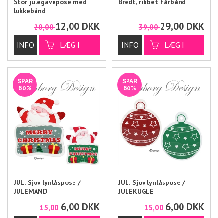
Stor julegavepose med
Bredt, ribbet hårbånd
lukkebånd
12,00
DKK
29,00
DKK
20,00
39,00
SPAR
SPAR
60%
60%
JUL: Sjov lynlåspose /
JUL: Sjov lynlåspose /
JULEMAND
JULEKUGLE
6,00
DKK
6,00
DKK
15,00
15,00