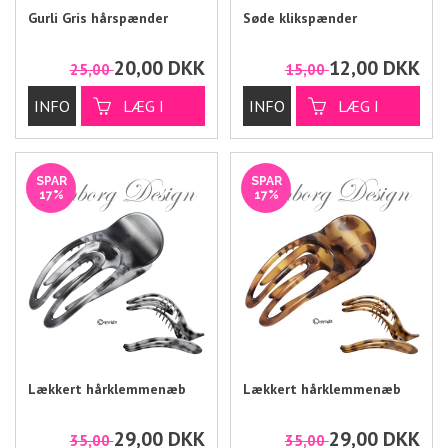
Gurli Gris hårspænder
Søde klikspænder
20,00
DKK
12,00
DKK
25,00
15,00
SPAR
SPAR
17%
17%
Lækkert hårklemmenæb
Lækkert hårklemmenæb
29,00
DKK
29,00
DKK
35,00
35,00