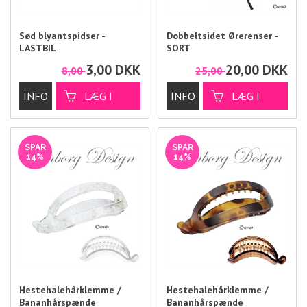
Sød blyantspidser -
Dobbeltsidet Ørerenser -
LASTBIL
SORT
3,00
DKK
20,00
DKK
8,00
25,00
SPAR
SPAR
14%
14%
Hestehalehårklemme /
Hestehalehårklemme /
Bananhårspænde
Bananhårspænde