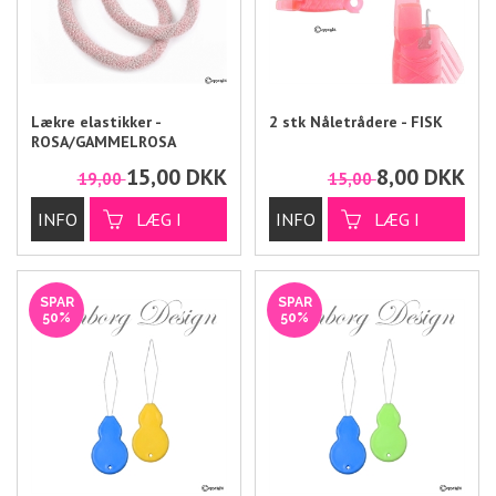
Lækre elastikker -
2 stk Nåletrådere - FISK
ROSA/GAMMELROSA
15,00
DKK
8,00
DKK
19,00
15,00
SPAR
SPAR
50%
50%