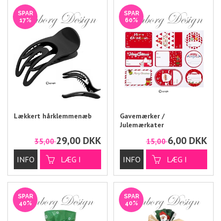
SPAR
SPAR
17%
60%
Lækkert hårklemmenæb
Gavemærker /
Julemærkater
29,00
DKK
6,00
DKK
35,00
15,00
SPAR
SPAR
40%
40%