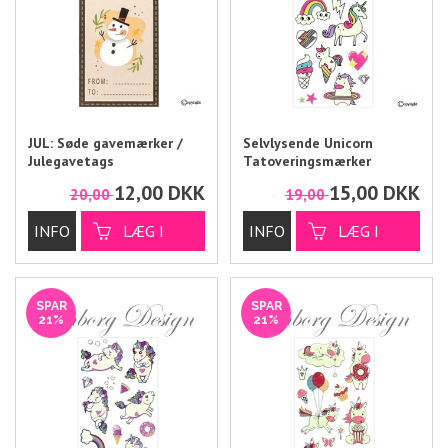
JUL: Søde gavemærker /
Selvlysende Unicorn
Julegavetags
Tatoveringsmærker
12,00
DKK
15,00
DKK
20,00
19,00
SPAR
SPAR
21%
21%