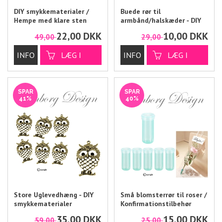
DIY smykkematerialer /
Buede rør til
Hempe med klare sten
armbånd/halskæder - DIY
smykkematerialer
22,00
DKK
10,00
DKK
49,00
29,00
SPAR
SPAR
41%
40%
Store Uglevedhæng - DIY
Små blomsterrør til roser /
smykkematerialer
Konfirmationstilbehør
35,00
DKK
15,00
DKK
59,00
25,00