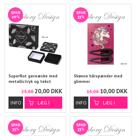
SPAR
SPAR
20%
33%
Superflot gaveæske med
Skønne hårspænder med
metallictryk og tekst
glimmer
20,00
DKK
10,00
DKK
25,00
15,00
SPAR
SPAR
33%
33%