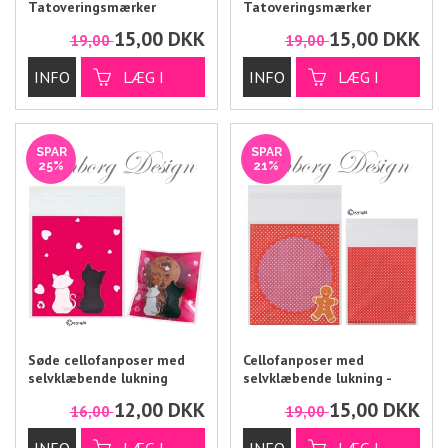
Tatoveringsmærker
Tatoveringsmærker
15,00
DKK
15,00
DKK
19,00
19,00
SPAR
SPAR
25%
21%
Søde cellofanposer med
Cellofanposer med
selvklæbende lukning
selvklæbende lukning -
KAGEMAND
12,00
DKK
15,00
DKK
16,00
19,00