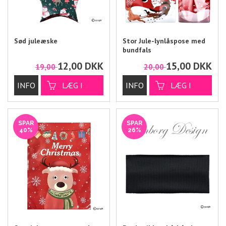
Sød juleæske
Stor Jule-lynlåspose med
bundfals
12,00
DKK
15,00
DKK
19,00
20,00
SPAR
SPAR
40%
26%