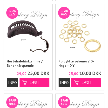
SPAR
SPAR
14%
60%
Hestehalehårklemme /
Forgyldte øskener / O-
Bananhårspænde
ringe - DIY
smykkematerialer 4 mm.
25,00
DKK
10,00
DKK
29,00
25,00
SPAR
SPAR
60%
14%