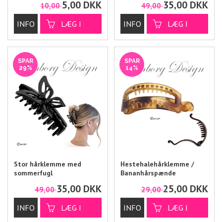
5,00
DKK
35,00
DKK
10,00
49,00
SPAR
SPAR
29%
14%
Stor hårklemme med
Hestehalehårklemme /
sommerfugl
Bananhårspænde
35,00
DKK
25,00
DKK
49,00
29,00