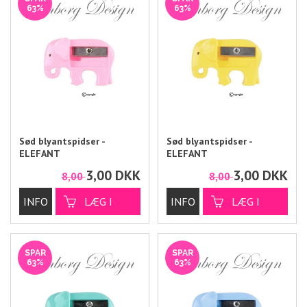
63%
63%
Sød blyantspidser -
Sød blyantspidser -
ELEFANT
ELEFANT
3,00
DKK
3,00
DKK
8,00
8,00
SPAR
SPAR
63%
63%