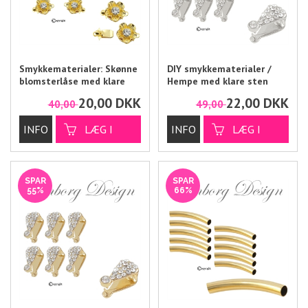
Smykkematerialer: Skønne
DIY smykkematerialer /
blomsterlåse med klare
Hempe med klare sten
sten
20,00
DKK
22,00
DKK
40,00
49,00
SPAR
SPAR
55%
66%