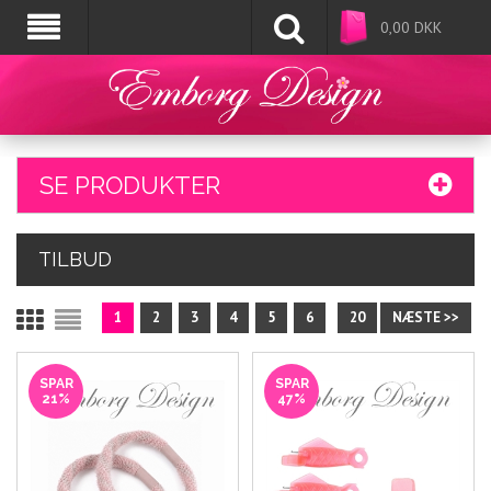
0,00
DKK
SE PRODUKTER
TILBUD
1
2
3
4
5
6
20
NÆSTE >>
SPAR
SPAR
21%
47%